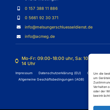
0 157 388 11 886
0 5661 92 30 371
info@melsungerschluesseldienst.de
info@acmeg.de
Mo-Fr: 09:00-18:00 uhr, Sa: 10-
14 Uhr
Impressum
Datenschutzerklärung (EU)
Cookie-Richtli
Um die bes
um Gerätei
Allgemeine Geschäftsbedingungen (AGB)
Zustimmung
Verhalten o
oder der W
beeinträcht