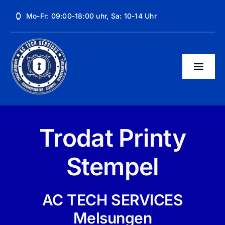
Skip
Mo-Fr: 09:00-18:00 uhr, Sa: 10-14 Uhr
to
content
Togg
Navig
Unsere Dienstleistungen
Über uns
Trodat Printy
Kontakt
Stempel
AC TECH SERVICES
Melsungen