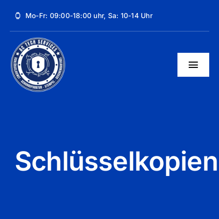
Skip
Mo-Fr: 09:00-18:00 uhr, Sa: 10-14 Uhr
to
content
Togg
Navig
Unsere Dienstleistungen
Über uns
Kontakt
Schlüsselkopien