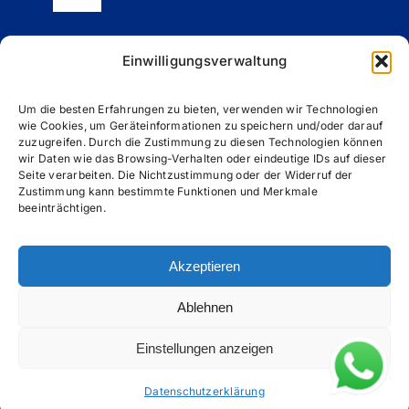
Toggle
Navigation
Impressum
Einwilligungsverwaltung
Datenschutzerklärung (EU)
Um die besten Erfahrungen zu bieten, verwenden wir Technologien
wie Cookies, um Geräteinformationen zu speichern und/oder darauf
zuzugreifen. Durch die Zustimmung zu diesen Technologien können
wir Daten wie das Browsing-Verhalten oder eindeutige IDs auf dieser
Cookie-Richtlinie (EU)
Seite verarbeiten. Die Nichtzustimmung oder der Widerruf der
Zustimmung kann bestimmte Funktionen und Merkmale
beeinträchtigen.
Allgemeine Geschäftsbedingungen (AGB)
Akzeptieren
Ablehnen
Einstellungen anzeigen
© 2012 - 2026| Entwickelt von SEZ Bilişim
sezbil.com
|
Alle Rechte vorbehalten |
Datenschutzerklärung