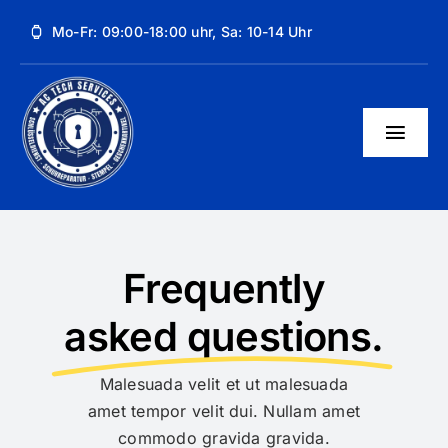
Skip
Mo-Fr: 09:00-18:00 uhr, Sa: 10-14 Uhr
to
content
Togg
Navig
Unsere Dienstleistungen
Über uns
Frequently
Kontakt
asked questions.
Malesuada velit et ut malesuada
amet tempor velit dui. Nullam amet
commodo gravida gravida.